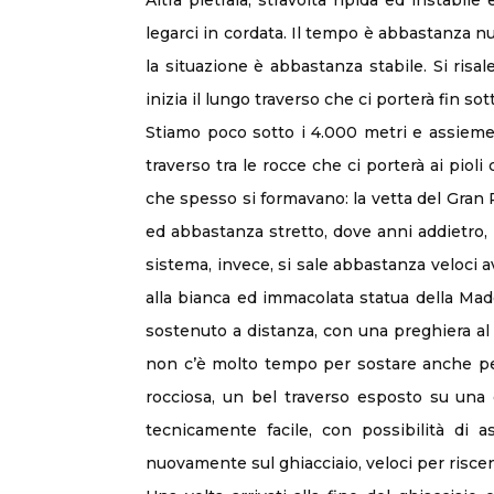
Altra pietraia, stravolta ripida ed instabi
legarci in cordata. Il tempo è abbastanza n
la situazione è abbastanza stabile. Si risa
inizia il lungo traverso che ci porterà fin sot
Stiamo poco sotto i 4.000 metri e assieme 
traverso tra le rocce che ci porterà ai piol
che spesso si formavano: la vetta del Gran P
ed abbastanza stretto, dove anni addietro, 
sistema, invece, si sale abbastanza veloci
alla bianca ed immacolata statua della Mad
sostenuto a distanza, con una preghiera a
non c’è molto tempo per sostare anche perc
rocciosa, un bel traverso esposto su una e
tecnicamente facile, con possibilità di 
nuovamente sul ghiacciaio, veloci per risce