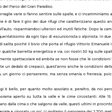
o del Parco del Gran Paradiso.
erraglie varie si fanno sentire sulle spalle, e ci incamminiamo 
 è di fare il giro dei due rifugi che caratterizzano questo ang
’auto, risparmiandoci ulteriori ed inutili fatiche. Dopo la ca
quentatissimo da ogni tipo di escursionista o alpinista. In du
di salita poiché il bivio che porta al rifugio Vittorio Emanuel
 e qualche barretta energetica e via, coi nostri 30 kg sulle 
amente spettacolare ed ambita se non fosse che le condizioni
te un dedalo di crepacci, quest’anno anche le condizioni dell
issà, un giorno ci penseremo, ma senza smania o frenesia, po
i è bello, per quanto molto assolato e, peraltro, da noi perc
orama aperto su tutta la valle e le cime circostanti. Alle 15
no dalla cima o che salgono da valle, questi ultimi in procinto 
riale e riposato un po', ci godiamo il panorama dai 2.700 met