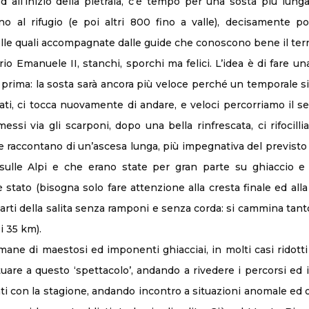
 ed all’inizio della pietraia, c’è tempo per una sosta più lu
no al rifugio (e poi altri 800 fino a valle), decisamente 
elle quali accompagnate dalle guide che conoscono bene il terri
o Emanuele II, stanchi, sporchi ma felici. L’idea è di fare una
o prima: la sosta sarà ancora più veloce perché un temporale 
cati, ci tocca nuovamente di andare, e veloci percorriamo il 
essi via gli scarponi, dopo una bella rinfrescata, ci rifocill
 raccontano di un’ascesa lunga, più impegnativa del previsto p
 sulle Alpi e che erano state per gran parte su ghiaccio 
stato (bisogna solo fare attenzione alla cresta finale ed all
ti della salita senza ramponi e senza corda: si cammina tanto e
i 35 km).
e di maestosi ed imponenti ghiacciai, in molti casi ridotti a 
re a questo ‘spettacolo’, andando a rivedere i percorsi ed i
vanti con la stagione, andando incontro a situazioni anomale 