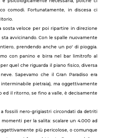
nga e psicologicamente necessaria, poiché ci
poco comodi. Fortunatamente, in discesa ci
torio.
 sosta veloce per poi ripartire in direzione
si sta avvicinando. Con le spalle nuovamente
sentiero, prendendo anche un po' di pioggia.
iamo con panino e birra nel bar limitrofo al
er quel che riguarda il piano fisico, diversa
e neve. Sapevamo che il Gran Paradiso era
a interminabile pietraia), ma oggettivamente
d il ritorno, se fino a valle, è decisamente
fossili nero-grigiastri circondati da detriti
 momenti per la salita: scalare un 4.000 ad
ed oggettivamente più pericolose, o comunque