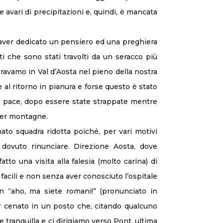
 avari di precipitazioni e, quindi, è mancata
ver dedicato un pensiero ed una preghiera
ati che sono stati travolti da un seracco più
ravamo in Val d’Aosta nel pieno della nostra
al ritorno in pianura e forse questo è stato
 pace, dopo essere state strappate mentre
per montagne.
mato squadra ridotta poiché, per vari motivi
o dovuto rinunciare. Direzione Aosta, dove
to una visita alla falesia (molto carina) di
 facili e non senza aver conosciuto l’ospitale
n “aho, ma siete romani!” (pronunciato in
 cenato in un posto che, citando qualcuno
e tranquilla e ci dirigiamo verso Pont, ultima