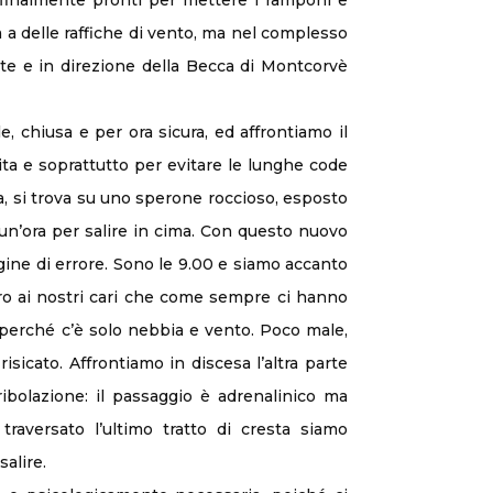
a, finalmente pronti per mettere i ramponi e
 a delle raffiche di vento, ma nel complesso
ante e in direzione della Becca di Montcorvè
 chiusa e per ora sicura, ed affrontiamo il
lita e soprattutto per evitare le lunghe code
na, si trova su uno sperone roccioso, esposto
 un’ora per salire in cima. Con questo nuovo
ine di errore. Sono le 9.00 e siamo accanto
ero ai nostri cari che come sempre ci hanno
perché c’è solo nebbia e vento. Poco male,
icato. Affrontiamo in discesa l’altra parte
ribolazione: il passaggio è adrenalinico ma
raversato l’ultimo tratto di cresta siamo
alire.