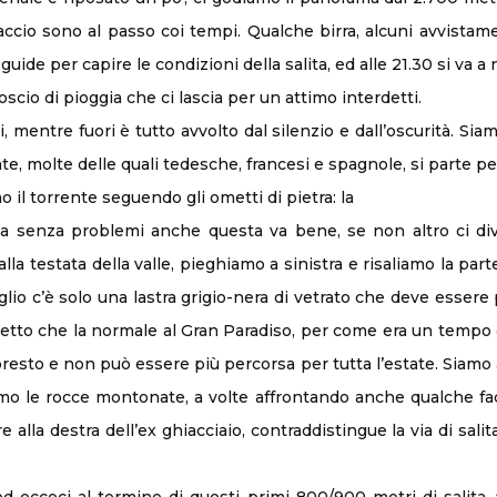
iaccio sono al passo coi tempi. Qualche birra, alcuni avvista
 guide per capire le condizioni della salita, ed alle 21.30 si va a
oscio di pioggia che ci lascia per un attimo interdetti.
i, mentre fuori è tutto avvolto dal silenzio e dall’oscurità. Si
ate, molte delle quali tedesche, francesi e spagnole, si parte p
o il torrente seguendo gli ometti di pietra: la
 ma senza problemi anche questa va bene, se non altro ci di
i alla testata della valle, pieghiamo a sinistra e risaliamo la p
glio c’è solo una lastra grigio-nera di vetrato che deve essere
detto che la normale al Gran Paradiso, per come era un tempo
esto e non può essere più percorsa per tutta l’estate. Siamo al
mo le rocce montonate, a volte affrontando anche qualche fa
alla destra dell’ex ghiacciaio, contraddistingue la via di salit