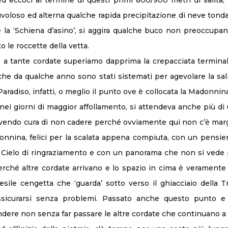
le ed eccoci al termine di questi primi 800/900 metri di salit
uvoloso ed alterna qualche rapida precipitazione di neve tonda
le la ‘Schiena d’asino’, si aggira qualche buco non preoccup
to le roccette della vetta.
a tante cordate superiamo dapprima la crepacciata terminale,
i che da qualche anno sono stati sistemati per agevolare la sa
aradiso, infatti, o meglio il punto ove è collocata la Madonni
nei giorni di maggior affollamento, si attendeva anche più di
 avendo cura di non cadere perché ovviamente qui non c’è marg
onnina, felici per la scalata appena compiuta, con un pensi
l Cielo di ringraziamento e con un panorama che non si vede 
hé altre cordate arrivano e lo spazio in cima è veramente ris
sile cengetta che ‘guarda’ sotto verso il ghiacciaio della T
assicurarsi senza problemi. Passato anche questo punto e t
ndere non senza far passare le altre cordate che continuano a s