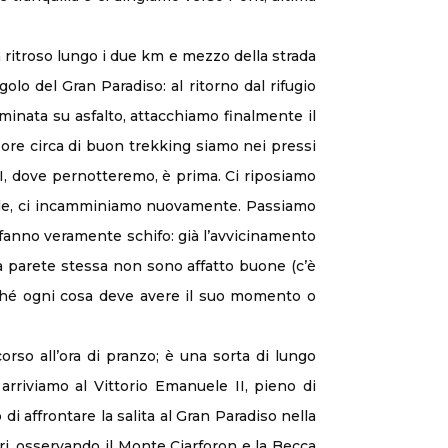
a ritroso lungo i due km e mezzo della strada
olo del Gran Paradiso: al ritorno dal rifugio
mminata su asfalto, attacchiamo finalmente il
e ore circa di buon trekking siamo nei pressi
e II, dove pernotteremo, è prima. Ci riposiamo
spalle, ci incamminiamo nuovamente. Passiamo
 fanno veramente schifo: già l’avvicinamento
a parete stessa non sono affatto buone (c’è
iché ogni cosa deve avere il suo momento o
orso all’ora di pranzo; è una sorta di lungo
 arriviamo al Vittorio Emanuele II, pieno di
di affrontare la salita al Gran Paradiso nella
ri, osservando il Monte Ciarforon e la Becca