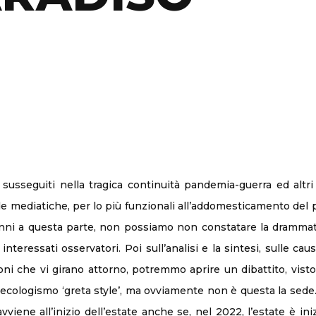
 susseguiti nella tragica continuità pandemia-guerra ed alt
ode mediatiche, per lo più funzionali all’addomesticamento del 
i anni a questa parte, non possiamo non constatare la drammat
interessati osservatori. Poi sull’analisi e la sintesi, sulle ca
oni che vi girano attorno, potremmo aprire un dibattito, vist
ecologismo ‘greta style’, ma ovviamente non è questa la sede. 
viene all’inizio dell’estate anche se, nel 2022, l’estate è in