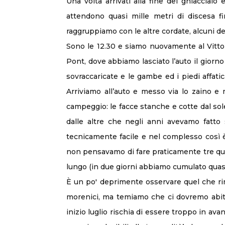
Una volta arrivati alla fine del ghiacciaio
attendono quasi mille metri di discesa fi
raggruppiamo con le altre cordate, alcuni d
Sono le 12.30 e siamo nuovamente al Vittori
Pont, dove abbiamo lasciato l’auto il giorn
sovraccaricate e le gambe ed i piedi affati
Arriviamo all’auto e messo via lo zaino e m
campeggio: le facce stanche e cotte dal sole
dalle altre che negli anni avevamo fatto
tecnicamente facile e nel complesso così è 
non pensavamo di fare praticamente tre quar
lungo (in due giorni abbiamo cumulato quas
È un po' deprimente osservare quel che riman
morenici, ma temiamo che ci dovremo abitua
inizio luglio rischia di essere troppo in a