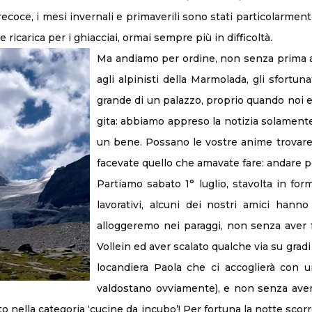
coce, i mesi invernali e primaverili sono stati particolarmente
ricarica per i ghiacciai, ormai sempre più in difficoltà.
Ma andiamo per ordine, non senza prima a
agli alpinisti della Marmolada, gli sfortun
grande di un palazzo, proprio quando noi e
gita: abbiamo appreso la notizia solamente 
un bene. Possano le vostre anime trovare
facevate quello che amavate fare: andare 
Partiamo sabato 1° luglio, stavolta in for
lavorativi, alcuni dei nostri amici hann
alloggeremo nei paraggi, non senza aver fat
Vollein ed aver scalato qualche via su gradi
locandiera Paola che ci accoglierà con u
valdostano ovviamente), e non senza aver
o nella categoria ‘cucine da incubo’! Per fortuna la notte scorr